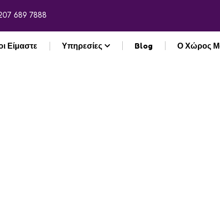
 207 689 7888
οι Είμαστε
Υπηρεσίες
Blog
Ο Χώρος Μ