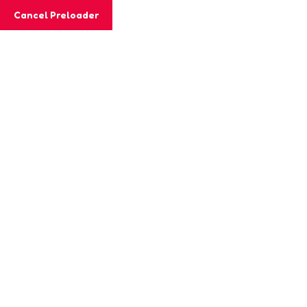
Email
info@logocare.gr
Cancel Preloader
Τηλέφωνο
210 8010 858
Online Συνεδρίες