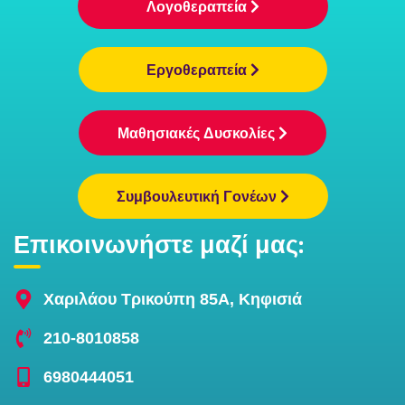
Λογοθεραπεία
Εργοθεραπεία
Μαθησιακές Δυσκολίες
Συμβουλευτική Γονέων
Επικοινωνήστε μαζί μας:
Χαριλάου Τρικούπη 85Α, Κηφισιά
210-8010858
6980444051