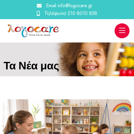
Email
info@logocare.gr
Τηλέφωνο
210 8010 858
Τα Νέα μας