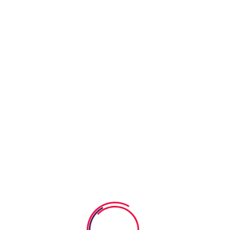
Τι αναλαμβάνουμε:
αρουσιάζουν:
Προσφέρουμε Επ
Διαμόρφωση δωμα
λίας
εξοπλισμού στο 
ής ανάπτυξης
Οργάνωση παιχνιδ
μός, Ταχυλαλία)
παιχνίδι μακριά 