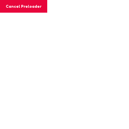
Cancel Preloader
Email
info@logocare.gr
Τηλέφωνο
210 8
Αρχική
Ποι
Υπεύθυνοι 