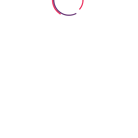
τικότητα
Οργάνωση θρανίο
Παρέμβαση στα α
Online
Συνεδρίες
τισμός
Έξτρα Παροχές:
Ομαδικό Πρόγραμμα
Ανάπτυξης
κοινω
νοημοσύνης
σης
Ανάπτυξης δεξιο
Ανάπτυξης δεξιοτ
Έκφρασης μέσω Θ