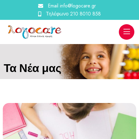
Email
info@logocare.gr
Τηλέφωνο
210 8010 858
Τα Νέα μας