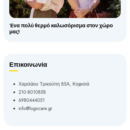
Ένα πολύ θερμό καλωσόρισμα στον χώρο
μας!
Επικοινωνία
Χαριλάου Τρικούπη 85Α, Κηφισιά
210-8010858
6980444051
info@logocare.gr