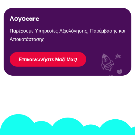
Λογοcare
Παρέχουμε Υπηρεσίες Αξιολόγησης, Παρέμβασης και
Αποκατάστασης
Επικοινωνήστε Μαζί Μας!