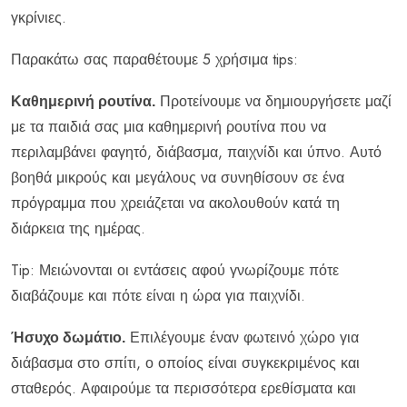
γκρίνιες.
Παρακάτω σας παραθέτουμε 5 χρήσιμα tips:
Προτείνουμε να δημιουργήσετε μαζί
Καθημερινή ρουτίνα.
με τα παιδιά σας μια καθημερινή ρουτίνα που να
περιλαμβάνει φαγητό, διάβασμα, παιχνίδι και ύπνο. Αυτό
βοηθά μικρούς και μεγάλους να συνηθίσουν σε ένα
πρόγραμμα που χρειάζεται να ακολουθούν κατά τη
διάρκεια της ημέρας.
Tip: Μειώνονται οι εντάσεις αφού γνωρίζουμε πότε
διαβάζουμε και πότε είναι η ώρα για παιχνίδι.
Επιλέγουμε έναν φωτεινό χώρο για
Ήσυχο δωμάτιο.
διάβασμα στο σπίτι, ο οποίος είναι συγκεκριμένος και
σταθερός. Αφαιρούμε τα περισσότερα ερεθίσματα και